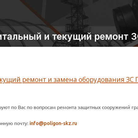
итальный и текущий ремонт З
кущий ремонт и замена оборудования ЗС 
уют по Вас по вопросам ремонта защитных сооружений г
онную почту:
info@poligon-skz.ru