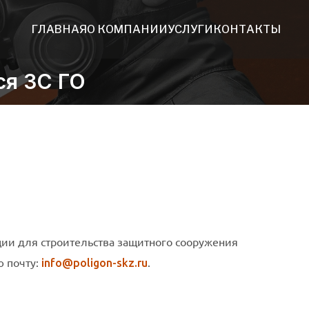
ГЛАВНАЯ
О КОМПАНИИ
УСЛУГИ
КОНТАКТЫ
ся ЗС ГО
ии для строительства защитного сооружения
ю почту:
.
info@poligon-skz.ru